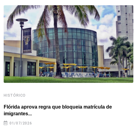
b
t
e
e
a
s
e
o
e
d
r
d
A
o
r
I
e
s
p
k
n
s
p
t
HISTÓRICO
H
Flórida aprova regra que bloqueia matrícula de
A
imigrantes...
01/07/2026