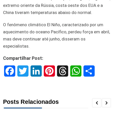
extremo oriente da Rússia, costa oeste dos EUA e a
China tiveram temperaturas abaixo do normal.
O fenômeno climático El Niño, caracterizado por um
aquecimento do oceano Pacífico, perdeu força em abril,
mas deve continuar até junho, disseram os
especialistas.
Compartilhar Post:
F
T
L
P
T
W
S
a
w
i
i
h
h
h
c
i
n
n
r
a
a
Posts Relacionados
e
t
k
t
e
t
r