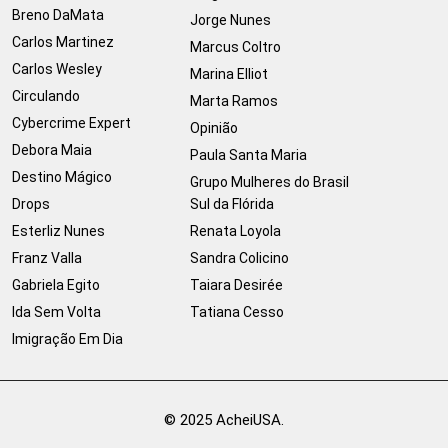
Breno DaMata
Jorge Nunes
Carlos Martinez
Marcus Coltro
Carlos Wesley
Marina Elliot
Circulando
Marta Ramos
Cybercrime Expert
Opinião
Debora Maia
Paula Santa Maria
Destino Mágico
Grupo Mulheres do Brasil
Drops
Sul da Flórida
Esterliz Nunes
Renata Loyola
Franz Valla
Sandra Colicino
Gabriela Egito
Taiara Desirée
Ida Sem Volta
Tatiana Cesso
Imigração Em Dia
© 2025 AcheiUSA.