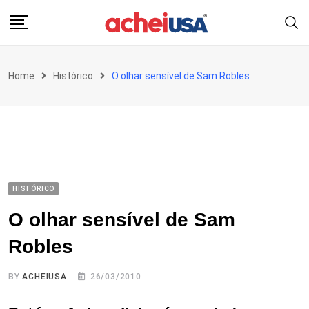
Skip
to
content
Home
Histórico
O olhar sensível de Sam Robles
HISTÓRICO
O olhar sensível de Sam
Robles
BY
ACHEIUSA
26/03/2010