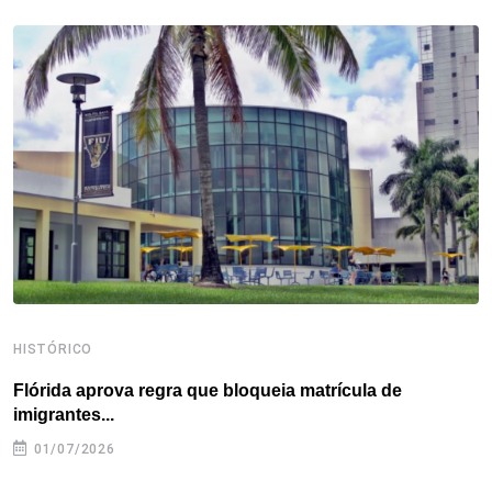
b
t
e
e
a
s
e
o
e
d
r
d
A
o
r
I
e
s
p
k
n
s
p
t
HISTÓRICO
H
Flórida aprova regra que bloqueia matrícula de
A
imigrantes...
01/07/2026