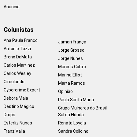
Anuncie
Colunistas
Ana Paula Franco
Jamari França
Antonio Tozzi
Jorge Grosso
Breno DaMata
Jorge Nunes
Carlos Martinez
Marcus Coltro
Carlos Wesley
Marina Elliot
Circulando
Marta Ramos
Cybercrime Expert
Opinião
Debora Maia
Paula Santa Maria
Destino Mágico
Grupo Mulheres do Brasil
Drops
Sul da Flórida
Esterliz Nunes
Renata Loyola
Franz Valla
Sandra Colicino