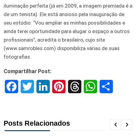
iluminação perfeita (já em 2009, a imagem premiada é a
de um tenista). Ele está ansioso pela inauguração de
seu estúdio: “Vou ampliar as minhas possibilidades e
ainda terei oportunidade para alugar o espaço a outros
profissionais”, acredita o brasileiro, cujo site
(www.samrobles.com) disponibiliza várias de suas
fotografias.
Compartilhar Post:
F
T
L
P
T
W
S
a
w
i
i
h
h
h
c
i
n
n
r
a
a
Posts Relacionados
e
t
k
t
e
t
r