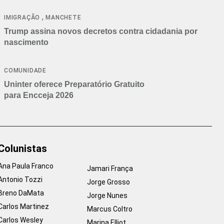
cancelamentos
,
IMIGRAÇÃO
MANCHETE
Trump assina novos decretos contra cidadania por
nascimento
COMUNIDADE
Uninter oferece Preparatório Gratuito
para Encceja 2026
Colunistas
Ana Paula Franco
Jamari França
Antonio Tozzi
Jorge Grosso
Breno DaMata
Jorge Nunes
Carlos Martinez
Marcus Coltro
Carlos Wesley
Marina Elliot