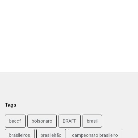
Tags
baccf
bolsonaro
BRAFF
brasil
brasileiros
brasileirão
campeonato brasileiro