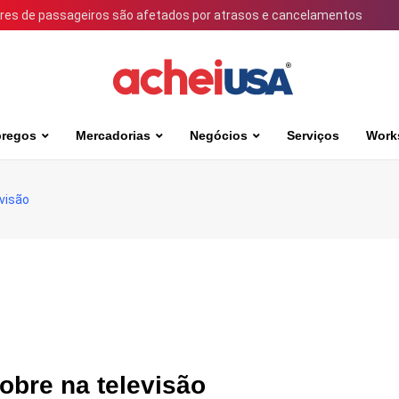
ares de passageiros são afetados por atrasos e cancelamentos
regos
Mercadorias
Negócios
Serviços
Work
evisão
obre na televisão