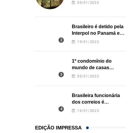
revela onde deixou o
09/01/2023
corpo
HISTÓRICO
Açaí é reconhecido oficialmente como fruto brasi
Brasileiro é detido pela
21/01/2026
Interpol no Panamá e
pode pegar prisão
19/01/2023
perpétua nos EUA
1º condomínio do
mundo de casas
impressas em 3D é
05/01/2023
inaugurado no Texas
Brasileira funcionária
dos correios é
assassinada a facadas
16/01/2023
na Califórnia
EDIÇÃO IMPRESSA