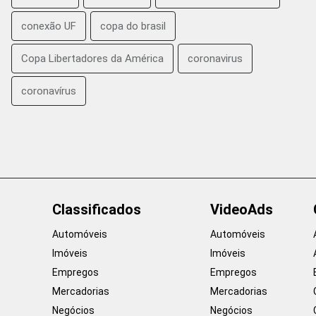
conexão UF
copa do brasil
Copa Libertadores da América
coronavirus
coronavírus
Classificados
VideoAds
Automóveis
Automóveis
Imóveis
Imóveis
Empregos
Empregos
Mercadorias
Mercadorias
Negócios
Negócios