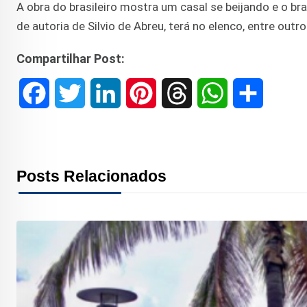
A obra do brasileiro mostra um casal se beijando e o bra
de autoria de Silvio de Abreu, terá no elenco, entre ou
Compartilhar Post:
F
T
L
P
T
W
S
a
w
i
i
h
h
h
c
i
n
n
r
a
a
Posts Relacionados
e
t
k
t
e
t
r
b
t
e
e
a
s
e
o
e
d
r
d
A
o
r
I
e
s
p
k
n
s
p