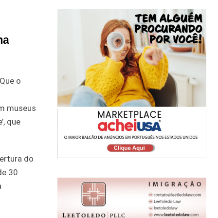
ma
 Que o
 em museus
’, que
ertura do
de 30
a