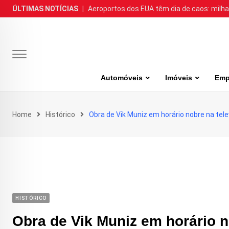
Skip
ÚLTIMAS NOTÍCIAS
|
Aeroportos dos EUA têm dia de caos: milh
to
content
Automóveis
Imóveis
Emp
Home
Histórico
Obra de Vik Muniz em horário nobre na tel
HISTÓRICO
Obra de Vik Muniz em horário n