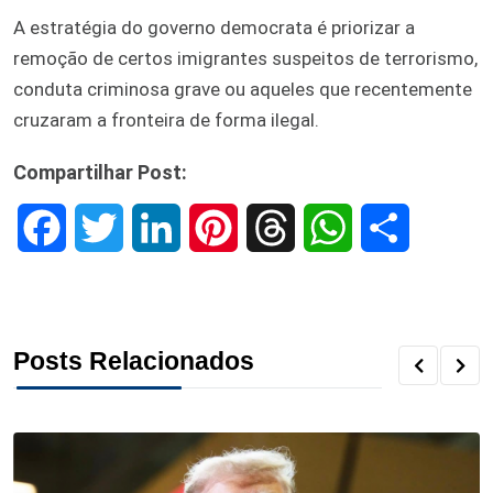
A estratégia do governo democrata é priorizar a
remoção de certos imigrantes suspeitos de terrorismo,
conduta criminosa grave ou aqueles que recentemente
cruzaram a fronteira de forma ilegal.
Compartilhar Post:
F
T
L
P
T
W
S
a
w
i
i
h
h
h
c
i
n
n
r
a
a
Posts Relacionados
e
t
k
t
e
t
r
b
t
e
e
a
s
e
o
e
d
r
d
A