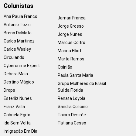
Colunistas
Ana Paula Franco
Jamari França
Antonio Tozzi
Jorge Grosso
Breno DaMata
Jorge Nunes
Carlos Martinez
Marcus Coltro
Carlos Wesley
Marina Elliot
Circulando
Marta Ramos
Cybercrime Expert
Opinião
Debora Maia
Paula Santa Maria
Destino Mágico
Grupo Mulheres do Brasil
Drops
Sul da Flórida
Esterliz Nunes
Renata Loyola
Franz Valla
Sandra Colicino
Gabriela Egito
Taiara Desirée
Ida Sem Volta
Tatiana Cesso
Imigração Em Dia