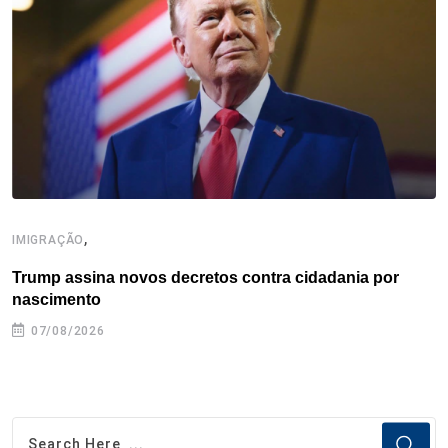
o
r
I
e
s
p
k
n
s
p
t
,
IMIGRAÇÃO
I
Trump assina novos decretos contra cidadania por
I
nascimento
07/08/2026