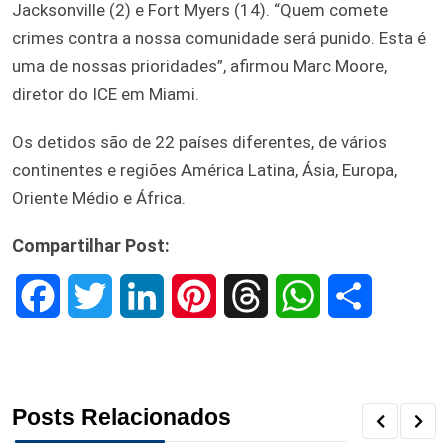
Jacksonville (2) e Fort Myers (14). “Quem comete
crimes contra a nossa comunidade será punido. Esta é
uma de nossas prioridades”, afirmou Marc Moore,
diretor do ICE em Miami.
Os detidos são de 22 países diferentes, de vários
continentes e regiões América Latina, Ásia, Europa,
Oriente Médio e África.
Compartilhar Post:
F
T
L
P
T
W
S
a
w
i
i
h
h
h
c
i
n
n
r
a
a
Posts Relacionados
e
t
k
t
e
t
r