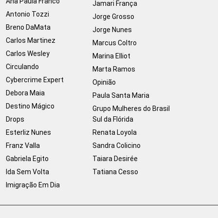
Ana Paula Franco
Jamari França
Antonio Tozzi
Jorge Grosso
Breno DaMata
Jorge Nunes
Carlos Martinez
Marcus Coltro
Carlos Wesley
Marina Elliot
Circulando
Marta Ramos
Cybercrime Expert
Opinião
Debora Maia
Paula Santa Maria
Destino Mágico
Grupo Mulheres do Brasil
Drops
Sul da Flórida
Esterliz Nunes
Renata Loyola
Franz Valla
Sandra Colicino
Gabriela Egito
Taiara Desirée
Ida Sem Volta
Tatiana Cesso
Imigração Em Dia