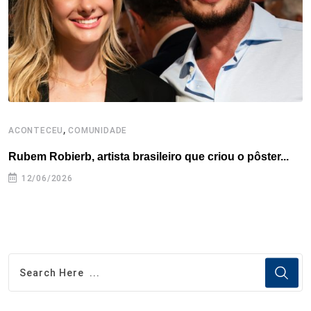
,
ACONTECEU
COMUNIDADE
A
Rubem Robierb, artista brasileiro que criou o pôster...
L
A
12/06/2026