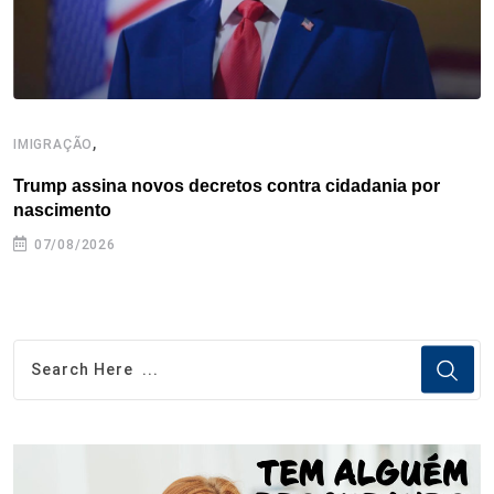
t
,
IMIGRAÇÃO
I
Trump assina novos decretos contra cidadania por
I
nascimento
07/08/2026