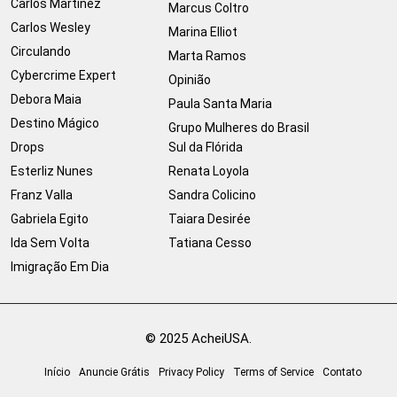
Carlos Martinez
Marcus Coltro
Carlos Wesley
Marina Elliot
Circulando
Marta Ramos
Cybercrime Expert
Opinião
Debora Maia
Paula Santa Maria
Destino Mágico
Grupo Mulheres do Brasil
Drops
Sul da Flórida
Esterliz Nunes
Renata Loyola
Franz Valla
Sandra Colicino
Gabriela Egito
Taiara Desirée
Ida Sem Volta
Tatiana Cesso
Imigração Em Dia
© 2025 AcheiUSA.
Início
Anuncie Grátis
Privacy Policy
Terms of Service
Contato