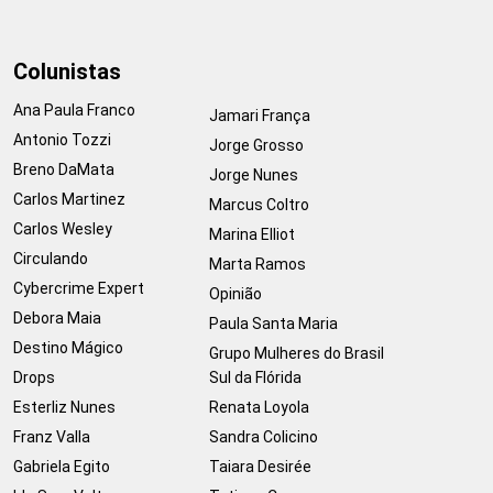
Colunistas
Ana Paula Franco
Jamari França
Antonio Tozzi
Jorge Grosso
Breno DaMata
Jorge Nunes
Carlos Martinez
Marcus Coltro
Carlos Wesley
Marina Elliot
Circulando
Marta Ramos
Cybercrime Expert
Opinião
Debora Maia
Paula Santa Maria
Destino Mágico
Grupo Mulheres do Brasil
Drops
Sul da Flórida
Esterliz Nunes
Renata Loyola
Franz Valla
Sandra Colicino
Gabriela Egito
Taiara Desirée