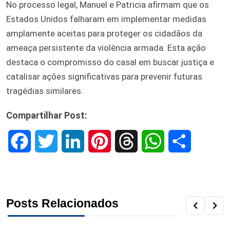
No processo legal, Manuel e Patricia afirmam que os
Estados Unidos falharam em implementar medidas
amplamente aceitas para proteger os cidadãos da
ameaça persistente da violência armada. Esta ação
destaca o compromisso do casal em buscar justiça e
catalisar ações significativas para prevenir futuras
tragédias similares.
Compartilhar Post:
F
T
L
P
T
W
S
a
w
i
i
h
h
h
c
i
n
n
r
a
a
Posts Relacionados
e
t
k
t
e
t
r