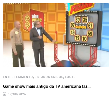
b
t
e
e
a
s
e
o
e
d
r
d
A
o
r
I
e
s
p
k
n
s
p
t
,
,
ENTRETENIMENTO
ESTADOS UNIDOS
LOCAL
L
Game show mais antigo da TV americana faz...
I
se
07/08/2026