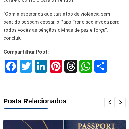
“Com a esperança que tais atos de violência sem
sentido possam cessar, o Papa Francisco invoca para
todos vocês as bênçãos divinas de paz e força”,
concluiu.
Compartilhar Post:
F
T
L
P
T
W
S
a
w
i
i
h
h
h
c
i
n
n
r
a
a
Posts Relacionados
e
t
k
t
e
t
r
b
t
e
e
a
s
e