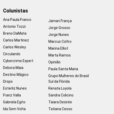
Colunistas
Ana Paula Franco
Jamari França
Antonio Tozzi
Jorge Grosso
Breno DaMata
Jorge Nunes
Carlos Martinez
Marcus Coltro
Carlos Wesley
Marina Elliot
Circulando
Marta Ramos
Cybercrime Expert
Opinião
Debora Maia
Paula Santa Maria
Destino Mágico
Grupo Mulheres do Brasil
Drops
Sul da Flórida
Esterliz Nunes
Renata Loyola
Franz Valla
Sandra Colicino
Gabriela Egito
Taiara Desirée
Ida Sem Volta
Tatiana Cesso