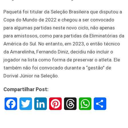
Paquetá foi titular da Seleção Brasileira que disputou a
Copa do Mundo de 2022 e chegou a ser convocado
para algumas partidas neste novo ciclo, não apenas
para amistosos, como para partidas da Eliminatórias da
América do Sul. No entanto, em 2023, o então técnico
da Amarelinha, Fernando Diniz, decidiu não incluir o
jogador na lista como forma de preservar o atleta. Ele
também não foi convocado durante a “gestão” de
Dorival Júnior na Seleção.
Compartilhar Post:
F
T
L
P
T
W
S
a
w
i
i
h
h
h