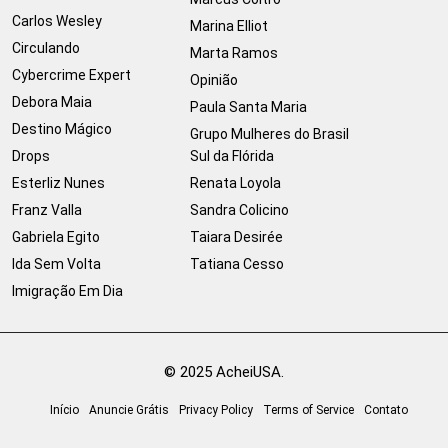
Carlos Wesley
Marina Elliot
Circulando
Marta Ramos
Cybercrime Expert
Opinião
Debora Maia
Paula Santa Maria
Destino Mágico
Grupo Mulheres do Brasil
Drops
Sul da Flórida
Esterliz Nunes
Renata Loyola
Franz Valla
Sandra Colicino
Gabriela Egito
Taiara Desirée
Ida Sem Volta
Tatiana Cesso
Imigração Em Dia
© 2025 AcheiUSA.
Início
Anuncie Grátis
Privacy Policy
Terms of Service
Contato