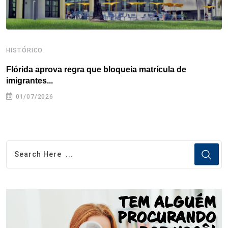
HISTÓRICO
H
Flórida aprova regra que bloqueia matrícula de
A
imigrantes...
01/07/2026