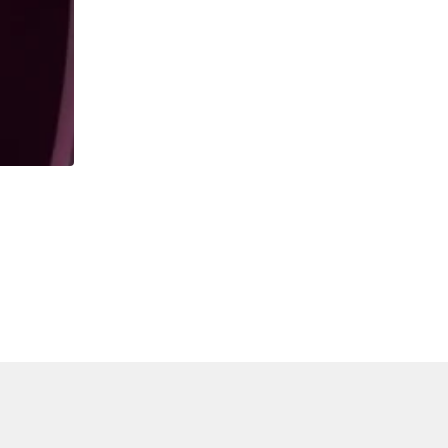
,
CARLOS WESLEY
ESPORTES
Palmeiras e Flamengo vencem bem na retomada d
23/07/2026