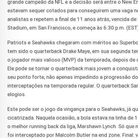
grande campeão da NFL e a decisão será entre o New En
estavam sequer cotados para conseguirem uma vaga no
analistas e repetem a final de 11 anos atrás, vencida d
Stadium, em San Francisco, e começa às 6:30 p.m. (EST
Patriots e Seahawks chegaram com méritos ao Superbowl
tem sido o quarterback Drake Maye, em sua segunda tem
o jogador mais valioso (MVP) da temporada, depois de 
Ele pode se tornar o quarterback mais jovem a conquista
seu ponto forte, não apenas impedindo a progressão 
interceptações na temporada regular. O quarterback S
elogios.
Este pode ser o jogo da vingança para o Seahawks, já q
cicatrizada. Naquela ocasião, a bola estava na linha de
o melhor running back da liga, Marshawn Lynch. Só que 
foi interceptado por Malcolm Butler na end zone. Final: v