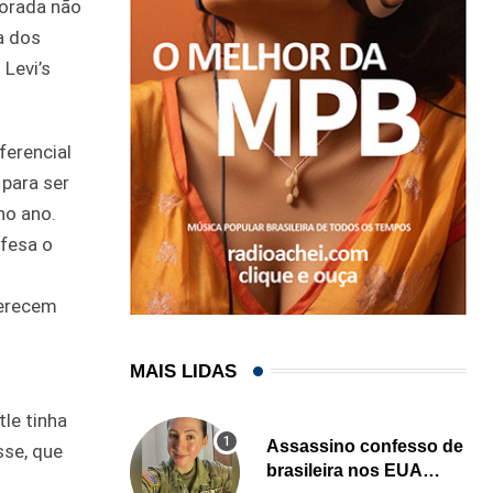
porada não
a dos
 Levi’s
ferencial
 para ser
no ano.
efesa o
merecem
MAIS LIDAS
le tinha
Assassino confesso de
sse, que
brasileira nos EUA