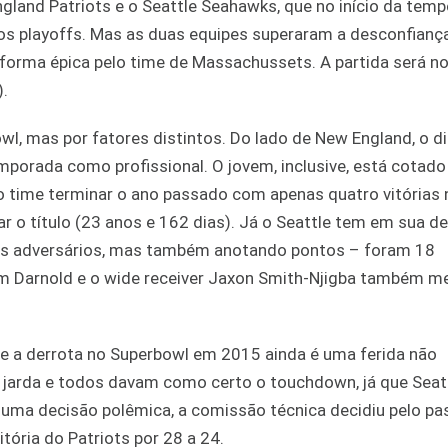
gland Patriots e o Seattle Seahawks, que no início da tem
s playoffs. Mas as duas equipes superaram a desconfianç
e forma épica pelo time de Massachussets. A partida será no
).
, mas por fatores distintos. Do lado de New England, o di
porada como profissional. O jovem, inclusive, está cotado
o time terminar o ano passado com apenas quatro vitórias 
r o título (23 anos e 162 dias). Já o Seattle tem em sua d
dos adversários, mas também anotando pontos – foram 18
am Darnold e o wide receiver Jaxon Smith-Njigba também 
ue a derrota no Superbowl em 2015 ainda é uma ferida não
 1 jarda e todos davam como certo o touchdown, já que Seatt
numa decisão polêmica, a comissão técnica decidiu pelo pa
itória do Patriots por 28 a 24.