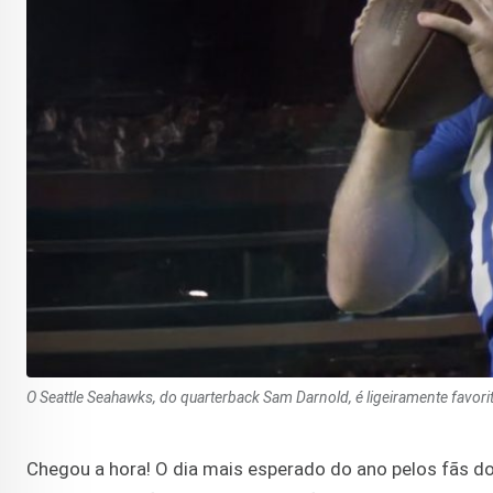
O Seattle Seahawks, do quarterback Sam Darnold, é ligeiramente favori
Chegou a hora! O dia mais esperado do ano pelos fãs do