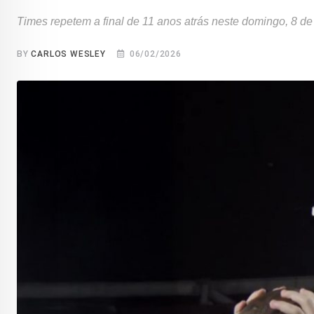
Times repetem a final de 11 anos atrás neste domingo, 8 de
BY
CARLOS WESLEY
06/02/2026