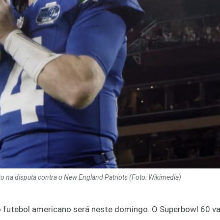
to na disputa contra o New England Patriots (Foto: Wikimedia)
 futebol americano será neste domingo. O Superbowl 60 vai