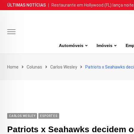
Skip
ÚLTIMAS NOTÍCIAS
|
Restaurante em Hollywood (FL) lança noite
to
content
Automóveis
Imóveis
Emp
Home
Colunas
Carlos Wesley
Patriots x Seahawks deci
CARLOS WESLEY
ESPORTES
Patriots x Seahawks decidem o 