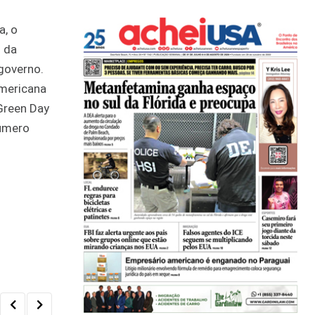
a, o
 da
 governo.
americana
Green Day
número