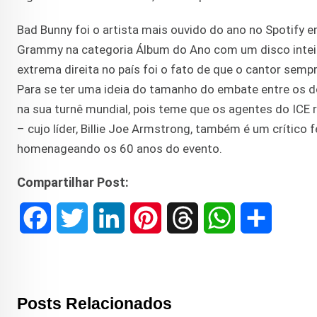
Bad Bunny foi o artista mais ouvido do ano no Spotify e
Grammy na categoria Álbum do Ano com um disco intei
extrema direita no país foi o fato de que o cantor semp
Para se ter uma ideia do tamanho do embate entre os d
na sua turnê mundial, pois teme que os agentes do ICE 
– cujo líder, Billie Joe Armstrong, também é um crític
homenageando os 60 anos do evento.
Compartilhar Post:
F
T
L
P
T
W
S
a
w
i
i
h
h
h
c
i
n
n
r
a
a
Posts Relacionados
e
t
k
t
e
t
r