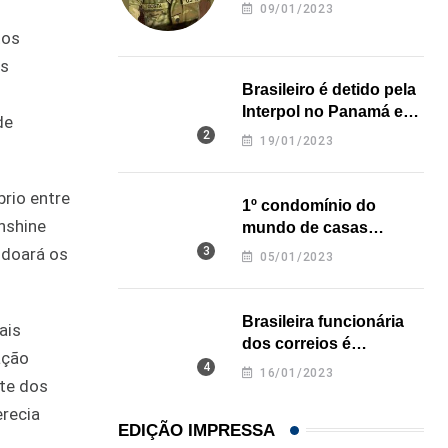
revela onde deixou o
09/01/2023
corpo
tos
Os
Brasileiro é detido pela
Interpol no Panamá e
de
pode pegar prisão
19/01/2023
perpétua nos EUA
rio entre
1º condomínio do
nshine
mundo de casas
impressas em 3D é
e doará os
05/01/2023
inaugurado no Texas
Brasileira funcionária
ais
dos correios é
ação
assassinada a facadas
16/01/2023
nte dos
na Califórnia
erecia
EDIÇÃO IMPRESSA