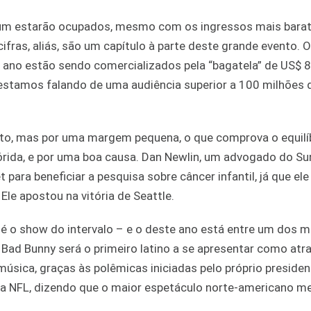
adium estarão ocupados, mesmo com os ingressos mais bara
cifras, aliás, são um capítulo à parte deste grande evento. 
ano estão sendo comercializados pela “bagatela” de US$ 8
estamos falando de uma audiência superior a 100 milhões 
to, mas por uma margem pequena, o que comprova o equilíb
lórida, e por uma boa causa. Dan Newlin, um advogado do Su
para beneficiar a pesquisa sobre câncer infantil, já que el
Ele apostou na vitória de Seattle.
é o show do intervalo – e o deste ano está entre um dos m
Bad Bunny será o primeiro latino a se apresentar como atr
música, graças às polêmicas iniciadas pelo próprio preside
 da NFL, dizendo que o maior espetáculo norte-americano m