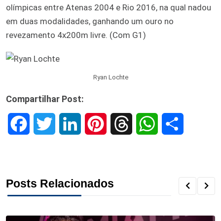
olímpicas entre Atenas 2004 e Rio 2016, na qual nadou
em duas modalidades, ganhando um ouro no
revezamento 4x200m livre. (Com G1)
Ryan Lochte
Compartilhar Post:
F
T
L
P
T
W
S
a
w
i
i
h
h
h
c
i
n
n
r
a
a
Posts Relacionados
e
t
k
t
e
t
r
b
t
e
e
a
s
e