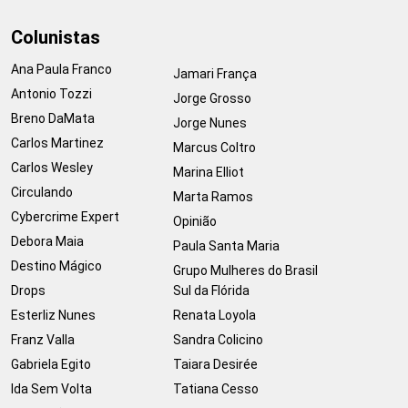
Colunistas
Ana Paula Franco
Jamari França
Antonio Tozzi
Jorge Grosso
Breno DaMata
Jorge Nunes
Carlos Martinez
Marcus Coltro
Carlos Wesley
Marina Elliot
Circulando
Marta Ramos
Cybercrime Expert
Opinião
Debora Maia
Paula Santa Maria
Destino Mágico
Grupo Mulheres do Brasil
Drops
Sul da Flórida
Esterliz Nunes
Renata Loyola
Franz Valla
Sandra Colicino
Gabriela Egito
Taiara Desirée
Ida Sem Volta
Tatiana Cesso