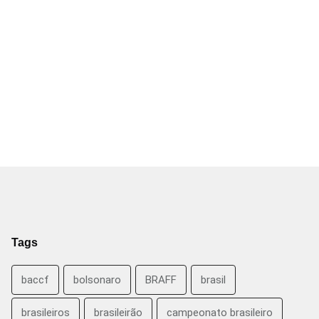
Tags
baccf
bolsonaro
BRAFF
brasil
brasileiros
brasileirão
campeonato brasileiro