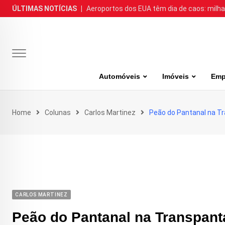
Skip
ÚLTIMAS NOTÍCIAS
|
Aeroportos dos EUA têm dia de caos: milh
to
content
Automóveis
Imóveis
Emp
Home
Colunas
Carlos Martinez
Peão do Pantanal na T
CARLOS MARTINEZ
Peão do Pantanal na Transpant