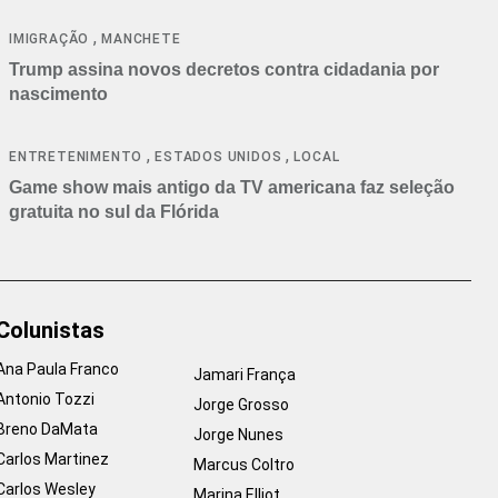
cancelamentos
,
IMIGRAÇÃO
MANCHETE
Trump assina novos decretos contra cidadania por
nascimento
,
,
ENTRETENIMENTO
ESTADOS UNIDOS
LOCAL
Game show mais antigo da TV americana faz seleção
gratuita no sul da Flórida
Colunistas
Ana Paula Franco
Jamari França
Antonio Tozzi
Jorge Grosso
Breno DaMata
Jorge Nunes
Carlos Martinez
Marcus Coltro
Carlos Wesley
Marina Elliot