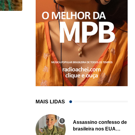
,
ACONTECEU
CARLOS MARTINEZ
10º Vintage Auto Show no Deering Estate Palmetto
11/11/2022
MAIS LIDAS
Assassino confesso de
brasileira nos EUA