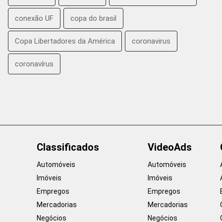
conexão UF
copa do brasil
Copa Libertadores da América
coronavirus
coronavírus
Classificados
VideoAds
Automóveis
Automóveis
Imóveis
Imóveis
Empregos
Empregos
Mercadorias
Mercadorias
Negócios
Negócios