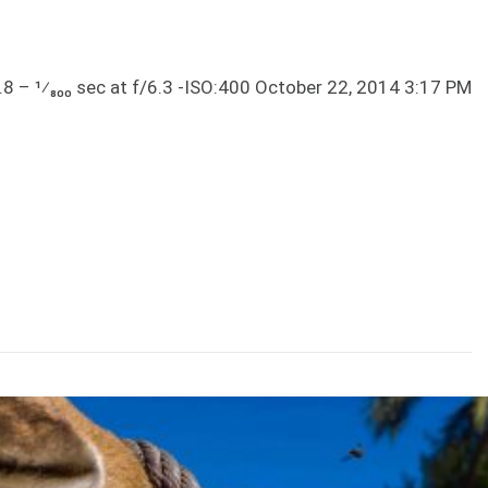
8 – ¹⁄₈₀₀ sec at f/6.3 -ISO:400 October 22, 2014 3:17 PM