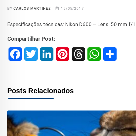
BY
CARLOS MARTINEZ
15/05/2017
Especificações técnicas: Nikon D600 – Lens: 50 mm f/1.
Compartilhar Post:
F
T
L
P
T
W
S
a
w
i
i
h
h
h
c
i
n
n
r
a
a
Posts Relacionados
e
t
k
t
e
t
r
b
t
e
e
a
s
e
o
e
d
r
d
A
o
r
I
e
s
p