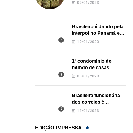
revela onde deixou o
09/01/2023
corpo
Brasileiro é detido pela
Interpol no Panamá e
pode pegar prisão
19/01/2023
perpétua nos EUA
1º condomínio do
mundo de casas
impressas em 3D é
05/01/2023
inaugurado no Texas
Brasileira funcionária
dos correios é
assassinada a facadas
16/01/2023
na Califórnia
EDIÇÃO IMPRESSA