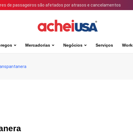
ares de passageiros são afetados por atrasos e cancelamentos
regos
Mercadorias
Negócios
Serviços
Work
ranspantanera
anera