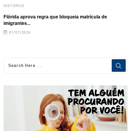
HISTÓRICO
H
Flórida aprova regra que bloqueia matrícula de
A
imigrantes...
01/07/2026