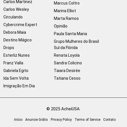
Carlos Martinez
Marcus Coltro
Carlos Wesley
Marina Elliot
Circulando
Marta Ramos
Cybercrime Expert
Opinião
Debora Maia
Paula Santa Maria
Destino Mágico
Grupo Mulheres do Brasil
Drops
Sul da Flórida
Esterliz Nunes
Renata Loyola
Franz Valla
Sandra Colicino
Gabriela Egito
Taiara Desirée
Ida Sem Volta
Tatiana Cesso
Imigração Em Dia
© 2025 AcheiUSA.
Início
Anuncie Grátis
Privacy Policy
Terms of Service
Contato