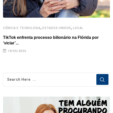
,
,
CIÊNCIA E TECNOLOGIA
ESTADOS UNIDOS
LOCAL
C
TikTok enfrenta processo bilionário na Flórida por
N
‘viciar’...
ti
18/06/2026