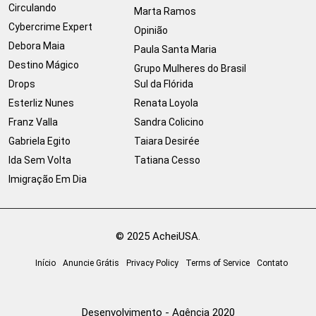
Circulando
Marta Ramos
Cybercrime Expert
Opinião
Debora Maia
Paula Santa Maria
Destino Mágico
Grupo Mulheres do Brasil
Drops
Sul da Flórida
Esterliz Nunes
Renata Loyola
Franz Valla
Sandra Colicino
Gabriela Egito
Taiara Desirée
Ida Sem Volta
Tatiana Cesso
Imigração Em Dia
© 2025 AcheiUSA.
Início
Anuncie Grátis
Privacy Policy
Terms of Service
Contato
Desenvolvimento - Agência 2020