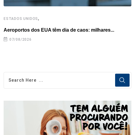
,
ESTADOS UNIDOS
E
Aeroportos dos EUA têm dia de caos: milhares...
G
07/08/2026