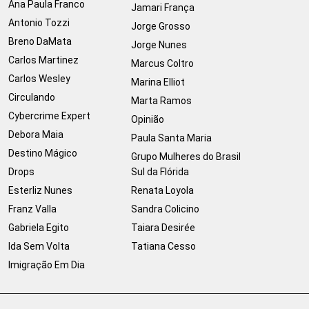
Ana Paula Franco
Jamari França
Antonio Tozzi
Jorge Grosso
Breno DaMata
Jorge Nunes
Carlos Martinez
Marcus Coltro
Carlos Wesley
Marina Elliot
Circulando
Marta Ramos
Cybercrime Expert
Opinião
Debora Maia
Paula Santa Maria
Destino Mágico
Grupo Mulheres do Brasil
Drops
Sul da Flórida
Esterliz Nunes
Renata Loyola
Franz Valla
Sandra Colicino
Gabriela Egito
Taiara Desirée
Ida Sem Volta
Tatiana Cesso
Imigração Em Dia