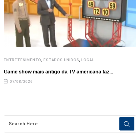
k
n
s
p
t
,
,
ENTRETENIMENTO
ESTADOS UNIDOS
LOCAL
E
Game show mais antigo da TV americana faz...
R
07/08/2026