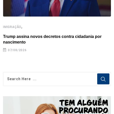
,
IMIGRAÇÃO
E
Trump assina novos decretos contra cidadania por
C
nascimento
e
07/08/2026