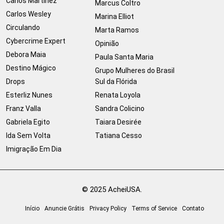
Carlos Martinez
Marcus Coltro
Carlos Wesley
Marina Elliot
Circulando
Marta Ramos
Cybercrime Expert
Opinião
Debora Maia
Paula Santa Maria
Destino Mágico
Grupo Mulheres do Brasil
Drops
Sul da Flórida
Esterliz Nunes
Renata Loyola
Franz Valla
Sandra Colicino
Gabriela Egito
Taiara Desirée
Ida Sem Volta
Tatiana Cesso
Imigração Em Dia
© 2025 AcheiUSA.
Início
Anuncie Grátis
Privacy Policy
Terms of Service
Contato