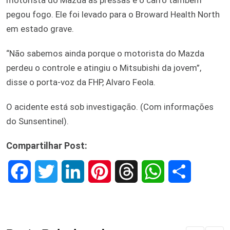
pegou fogo. Ele foi levado para o Broward Health North
em estado grave.
“Não sabemos ainda porque o motorista do Mazda
perdeu o controle e atingiu o Mitsubishi da jovem”,
disse o porta-voz da FHP, Alvaro Feola.
O acidente está sob investigação. (Com informações
do Sunsentinel).
Compartilhar Post:
F
T
L
P
T
W
S
a
w
i
i
h
h
h
c
i
n
n
r
a
a