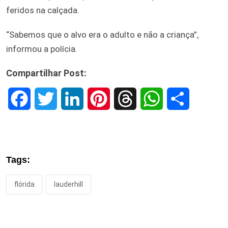
feridos na calçada.
“Sabemos que o alvo era o adulto e não a criança”,
informou a polícia.
Compartilhar Post:
F
T
L
P
T
W
S
a
w
i
i
h
h
h
c
i
n
n
r
a
a
Tags:
e
t
k
t
e
t
r
flórida
lauderhill
b
t
e
e
a
s
e
o
e
d
r
d
A