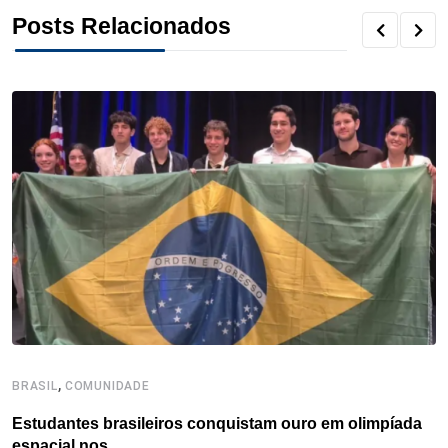
o
r
I
e
s
p
Posts Relacionados
k
n
s
p
t
,
BRASIL
COMUNIDADE
C
Estudantes brasileiros conquistam ouro em olimpíada
P
espacial nos...