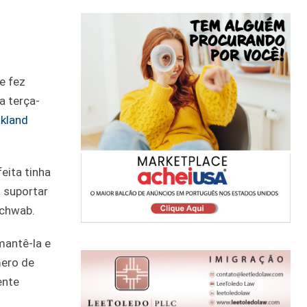
e fez
a terça-
akland
eita tinha
 suportar
Schwab.
mantê-la e
mero de
ente