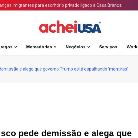
ianças imigrantes para escritório privado ligado à Casa Branca
regos
Mercadorias
Negócios
Serviços
Work
demissão e alega que governo Trump está espalhando ‘mentiras’
isco pede demissão e alega que