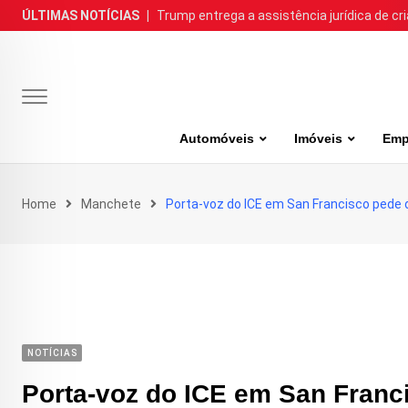
Skip
ÚLTIMAS NOTÍCIAS
|
Trump entrega a assistência jurídica de cr
to
content
Automóveis
Imóveis
Emp
Home
Manchete
Porta-voz do ICE em San Francisco pede 
NOTÍCIAS
Porta-voz do ICE em San Franc