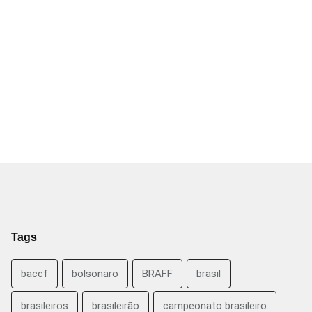
Tags
baccf
bolsonaro
BRAFF
brasil
brasileiros
brasileirão
campeonato brasileiro