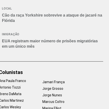
Branca
LOCAL
Cão da raça Yorkshire sobrevive a ataque de jacaré na
Flórida
IMIGRAÇÃO
EUA registram maior número de prisões migratórias
em um único mês
Colunistas
Ana Paula Franco
Jamari França
Antonio Tozzi
Jorge Grosso
Breno DaMata
Jorge Nunes
Carlos Martinez
Marcus Coltro
Carlos Wesley
Marina Elliot