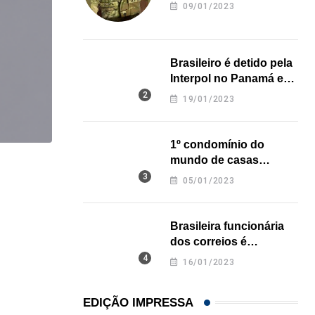
revela onde deixou o
09/01/2023
corpo
Brasileiro é detido pela
Interpol no Panamá e
pode pegar prisão
19/01/2023
perpétua nos EUA
1º condomínio do
mundo de casas
,
,
BRASIL
ESTADOS UNIDOS
impressas em 3D é
05/01/2023
inaugurado no Texas
Em medida inédita, EUA revogam visto de embaix
05/08/2026
Brasileira funcionária
dos correios é
assassinada a facadas
16/01/2023
na Califórnia
EDIÇÃO IMPRESSA