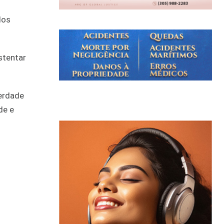
dos
stentar
verdade
de e