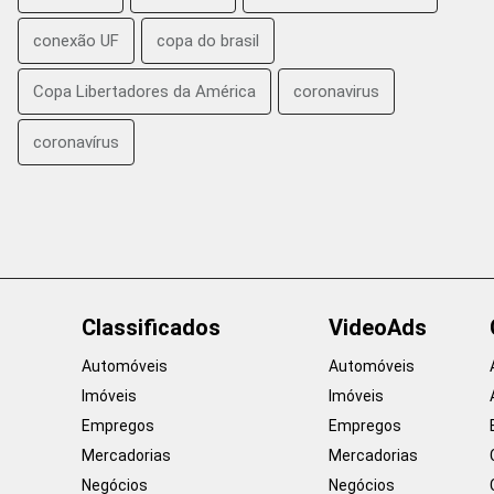
conexão UF
copa do brasil
Copa Libertadores da América
coronavirus
coronavírus
Classificados
VideoAds
Automóveis
Automóveis
Imóveis
Imóveis
Empregos
Empregos
Mercadorias
Mercadorias
Negócios
Negócios