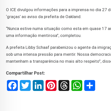
O ICE divulgou informações para a imprensa no dia 27 
‘graças’ ao aviso da prefeita de Oakland.
“Nunca estive numa situação como esta em quase 17 an
uma informação mentirosa”, completou.
A prefeita Libby Schaaf parabenizou o agente da imigraçã
sob uma intensa pressão para mentir. Nossa democraci
mantenham a transparência no mais alto respeito”, disse
Compartilhar Post:
F
T
L
P
T
W
S
a
w
i
i
h
h
h
c
i
n
n
r
a
a