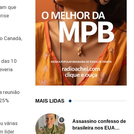
ram que
rise
do Canadá,
 das 10
everia
a reunião
 25%
MAIS LIDAS
Assassino confesso de
u várias
brasileira nos EUA
m líder