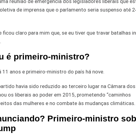
ma reunião de emergência dos legisladores liberais que es
coletiva de imprensa que o parlamento seria suspenso até 2
 ficou claro para mim que, se eu tiver que travar batalhas in
.
 é primeiro-ministro?
á 11 anos e primeiro-ministro do país há nove.
 partido havia sido reduzido ao terceiro lugar na Câmara d
onou os liberais ao poder em 2015, prometendo “caminhos
reitos das mulheres e no combate às mudanças climáticas.
nunciando? Primeiro-ministro so
rump