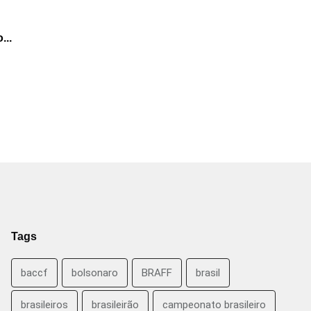
...
Tags
baccf
bolsonaro
BRAFF
brasil
brasileiros
brasileirão
campeonato brasileiro