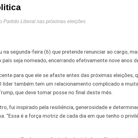
itica
o Partido Liberal nas próximas eleições
u na segunda-feira (6) que pretende renunciar ao cargo, ma
do país seja nomeado, encerrando efetivamente nove anos d
nte para que ele se afaste antes das próximas eleições, q
o. O líder também tem um relacionamento complicado e muit
Trump, que deve tomar posse no final deste mês.
, fui inspirado pela resiliência, generosidade e determin
. “Essa é a força motriz de cada dia em que tenho o privil