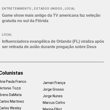
,
,
ENTRETENIMENTO
ESTADOS UNIDOS
LOCAL
Game show mais antigo da TV americana faz seleção
gratuita no sul da Flórida
LOCAL
Influenciadora evangélica de Orlando (FL) viraliza após
ser retirada de avião durante pregação sobre Deus
Colunistas
Ana Paula Franco
Jamari França
Antonio Tozzi
Jorge Grosso
Breno DaMata
Jorge Nunes
Carlos Martinez
Marcus Coltro
Carlos Wesley
Marina Elliot