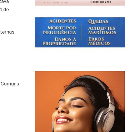
tava
4 de
ternas,
os Comuns
b