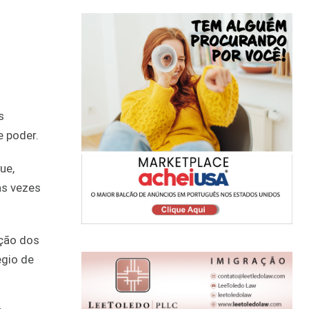
s
e poder.
ue,
as vezes
ação dos
égio de