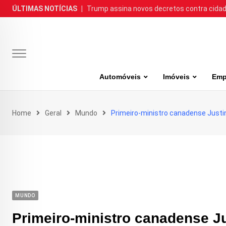
Skip
ÚLTIMAS NOTÍCIAS
|
Trump assina novos decretos contra cida
to
content
Automóveis
Imóveis
Emp
Home
Geral
Mundo
Primeiro-ministro canadense Justin
MUNDO
Primeiro-ministro canadense J