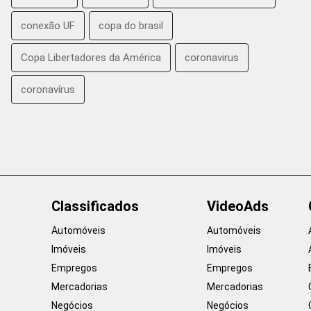
conexão UF
copa do brasil
Copa Libertadores da América
coronavirus
coronavírus
Classificados
VideoAds
Automóveis
Automóveis
Imóveis
Imóveis
Empregos
Empregos
Mercadorias
Mercadorias
Negócios
Negócios