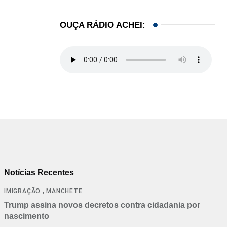
,
,
BRASIL
ESTADOS UNIDOS
MUNDO
OUÇA RÁDIO ACHEI:
Brasil e EUA alertam cidadãos sobre viagens ao..
23/07/2026
Notícias Recentes
,
IMIGRAÇÃO
MANCHETE
Trump assina novos decretos contra cidadania por
nascimento