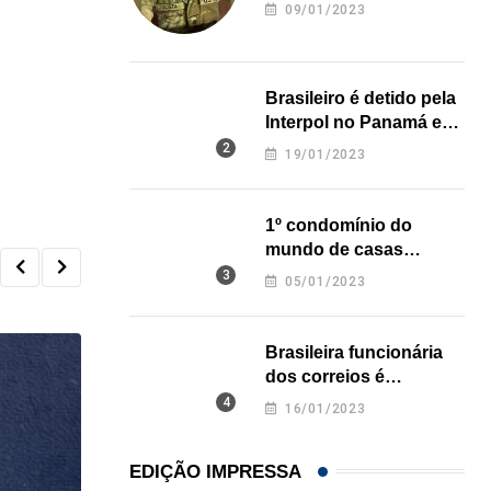
revela onde deixou o
09/01/2023
corpo
Brasileiro é detido pela
Interpol no Panamá e
pode pegar prisão
19/01/2023
perpétua nos EUA
1º condomínio do
mundo de casas
impressas em 3D é
05/01/2023
inaugurado no Texas
Brasileira funcionária
dos correios é
assassinada a facadas
16/01/2023
na Califórnia
EDIÇÃO IMPRESSA