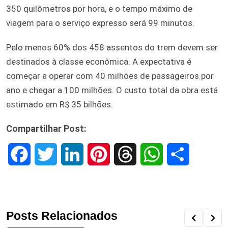
350 quilômetros por hora, e o tempo máximo de
viagem para o serviço expresso será 99 minutos.
Pelo menos 60% dos 458 assentos do trem devem ser
destinados à classe econômica. A expectativa é
começar a operar com 40 milhões de passageiros por
ano e chegar a 100 milhões. O custo total da obra está
estimado em R$ 35 bilhões.
Compartilhar Post:
F
T
L
P
T
W
S
a
w
i
i
h
h
h
c
i
n
n
r
a
a
Posts Relacionados
e
t
k
t
e
t
r