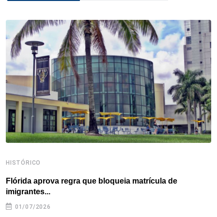
b
t
e
e
a
s
e
o
e
d
r
d
A
o
r
I
e
s
p
k
n
s
p
t
HISTÓRICO
H
Flórida aprova regra que bloqueia matrícula de
A
imigrantes...
01/07/2026