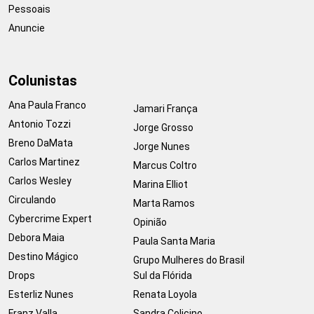
Pessoais
Anuncie
Colunistas
Ana Paula Franco
Jamari França
Antonio Tozzi
Jorge Grosso
Breno DaMata
Jorge Nunes
Carlos Martinez
Marcus Coltro
Carlos Wesley
Marina Elliot
Circulando
Marta Ramos
Cybercrime Expert
Opinião
Debora Maia
Paula Santa Maria
Destino Mágico
Grupo Mulheres do Brasil
Drops
Sul da Flórida
Esterliz Nunes
Renata Loyola
Franz Valla
Sandra Colicino