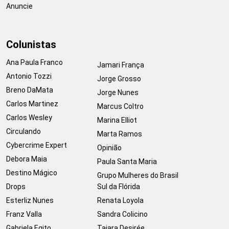
Anuncie
Colunistas
Ana Paula Franco
Jamari França
Antonio Tozzi
Jorge Grosso
Breno DaMata
Jorge Nunes
Carlos Martinez
Marcus Coltro
Carlos Wesley
Marina Elliot
Circulando
Marta Ramos
Cybercrime Expert
Opinião
Debora Maia
Paula Santa Maria
Destino Mágico
Grupo Mulheres do Brasil
Drops
Sul da Flórida
Esterliz Nunes
Renata Loyola
Franz Valla
Sandra Colicino
Gabriela Egito
Taiara Desirée