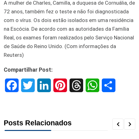
A mulher de Charles, Camilla, a duquesa de Cornuália, de
72 anos, também fez o teste e não foi diagnosticada
com o vírus. Os dois estão isolados em uma residência
na Escócia. De acordo com as autoridades da Família
Real, os exames foram realizados pelo Serviço Nacional
de Saúde do Reino Unido. (Com informações da
Reuters)
Compartilhar Post:
F
T
L
P
T
W
S
a
w
i
i
h
h
h
c
i
n
n
r
a
a
Posts Relacionados
e
t
k
t
e
t
r