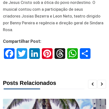
de Jesus Cristo sob a ótica do povo nordestino. O
musical contou com a participação de seus
criadores Josias Bezerra e Leon Neto, teatro dirigido
por Benny Pereira e regência e direção geral de Sindara
Rosa.
Compartilhar Post:
F
T
L
P
T
W
S
a
w
i
i
h
h
h
c
i
n
n
r
a
a
Posts Relacionados
e
t
k
t
e
t
r
b
t
e
e
a
s
e
o
e
d
r
d
A