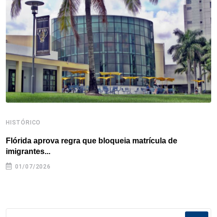
o
r
I
e
s
p
k
n
s
p
t
HISTÓRICO
H
Flórida aprova regra que bloqueia matrícula de
A
imigrantes...
01/07/2026