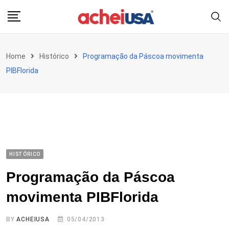
Skip
to
content
Home
Histórico
Programação da Páscoa movimenta
PIBFlorida
HISTÓRICO
Programação da Páscoa
movimenta PIBFlorida
BY
ACHEIUSA
05/04/2013