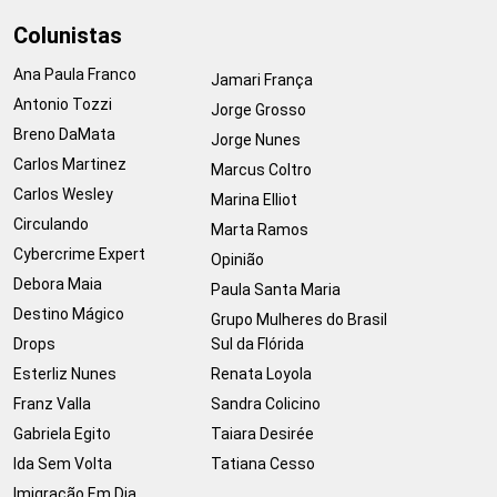
Colunistas
Ana Paula Franco
Jamari França
Antonio Tozzi
Jorge Grosso
Breno DaMata
Jorge Nunes
Carlos Martinez
Marcus Coltro
Carlos Wesley
Marina Elliot
Circulando
Marta Ramos
Cybercrime Expert
Opinião
Debora Maia
Paula Santa Maria
Destino Mágico
Grupo Mulheres do Brasil
Drops
Sul da Flórida
Esterliz Nunes
Renata Loyola
Franz Valla
Sandra Colicino
Gabriela Egito
Taiara Desirée
Ida Sem Volta
Tatiana Cesso
Imigração Em Dia