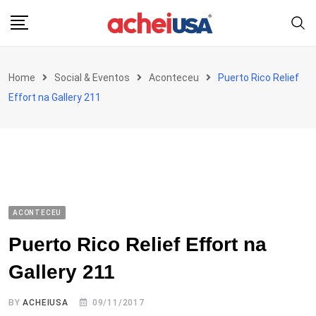
Skip
to
content
Home
Social & Eventos
Aconteceu
Puerto Rico Relief
Effort na Gallery 211
ACONTECEU
Puerto Rico Relief Effort na
Gallery 211
BY
ACHEIUSA
09/11/2017