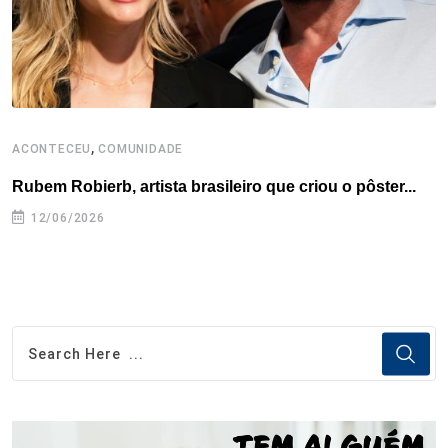
t
,
ACONTECEU
COMUNIDADE
A
Rubem Robierb, artista brasileiro que criou o pôster...
L
A
12/06/2026