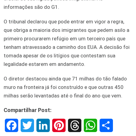
informações são do G1.
O tribunal declarou que pode entrar em vigor a regra,
que obriga a maioria dos imigrantes que pedem asilo a
primeiro procurarem refúgio em um terceiro país que
tenham atravessado a caminho dos EUA. A decisão foi
tomada apesar de os litígios que contestam sua
legalidade estarem em andamento.
O diretor destacou ainda que 71 milhas do tão falado
muro na fronteira já foi construído e que outras 450
milhas serão levantadas até o final do ano que vem.
Compartilhar Post:
F
T
L
P
T
W
S