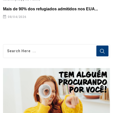
Mais de 90% dos refugiados admitidos nos EUA...
H
08/04/2026