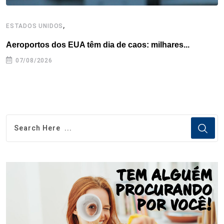
,
ESTADOS UNIDOS
E
Aeroportos dos EUA têm dia de caos: milhares...
G
07/08/2026