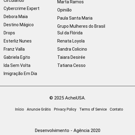
Circulando
Marta Ramos
Cybercrime Expert
Opinião
Debora Maia
Paula Santa Maria
Destino Mágico
Grupo Mulheres do Brasil
Drops
Sul da Flórida
Esterliz Nunes
Renata Loyola
Franz Valla
Sandra Colicino
Gabriela Egito
Taiara Desirée
Ida Sem Volta
Tatiana Cesso
Imigração Em Dia
© 2025 AcheiUSA.
Início
Anuncie Grátis
Privacy Policy
Terms of Service
Contato
Desenvolvimento - Agência 2020