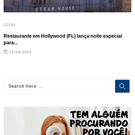
LOCAL
B
Restaurante em Hollywood (FL) lança noite especial
P
para...
05/08/2026