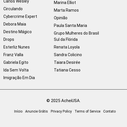
Carlos Wesley
Marina Elliot
Circulando
Marta Ramos
Cybercrime Expert
Opinião
Debora Maia
Paula Santa Maria
Destino Mágico
Grupo Mulheres do Brasil
Drops
Sul da Flórida
Esterliz Nunes
Renata Loyola
Franz Valla
Sandra Colicino
Gabriela Egito
Taiara Desirée
Ida Sem Volta
Tatiana Cesso
Imigração Em Dia
© 2025 AcheiUSA.
Início
Anuncie Grátis
Privacy Policy
Terms of Service
Contato