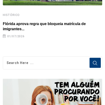
HISTÓRICO
H
Flórida aprova regra que bloqueia matrícula de
A
imigrantes...
01/07/2026