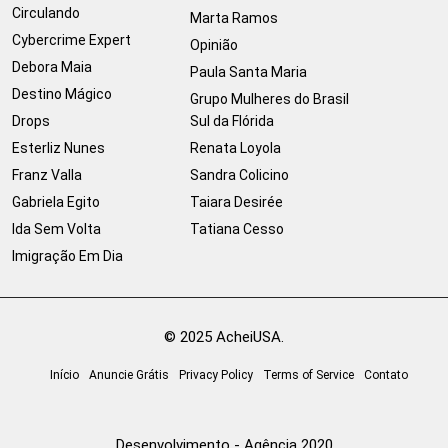
Circulando
Marta Ramos
Cybercrime Expert
Opinião
Debora Maia
Paula Santa Maria
Destino Mágico
Grupo Mulheres do Brasil
Drops
Sul da Flórida
Esterliz Nunes
Renata Loyola
Franz Valla
Sandra Colicino
Gabriela Egito
Taiara Desirée
Ida Sem Volta
Tatiana Cesso
Imigração Em Dia
© 2025 AcheiUSA.
Início
Anuncie Grátis
Privacy Policy
Terms of Service
Contato
Desenvolvimento - Agência 2020