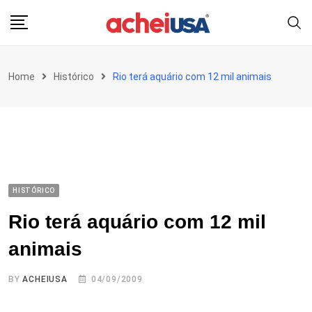
Skip
to
content
Home
Histórico
Rio terá aquário com 12 mil animais
HISTÓRICO
Rio terá aquário com 12 mil
animais
BY
ACHEIUSA
04/09/2009