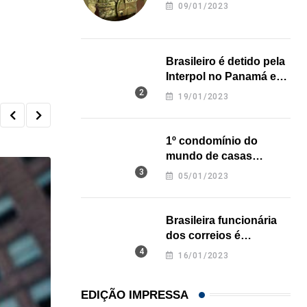
revela onde deixou o
09/01/2023
corpo
Brasileiro é detido pela
Interpol no Panamá e
pode pegar prisão
19/01/2023
perpétua nos EUA
1º condomínio do
mundo de casas
impressas em 3D é
05/01/2023
inaugurado no Texas
Brasileira funcionária
dos correios é
assassinada a facadas
16/01/2023
na Califórnia
EDIÇÃO IMPRESSA