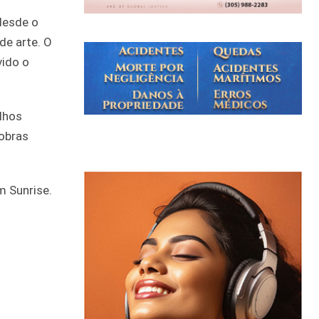
desde o
de arte. O
vido o
alhos
 obras
m Sunrise.