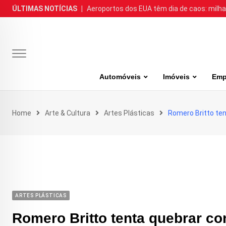
Skip
ÚLTIMAS NOTÍCIAS
|
Aeroportos dos EUA têm dia de caos: milh
to
content
Automóveis
Imóveis
Emp
Home
Arte & Cultura
Artes Plásticas
Romero Britto ten
ARTES PLÁSTICAS
Romero Britto tenta quebrar co