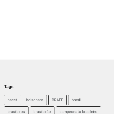
Tags
baccf
bolsonaro
BRAFF
brasil
brasileiros
brasileirão
campeonato brasileiro