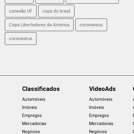
conexão UF
copa do brasil
Copa Libertadores da América
coronavirus
coronavírus
Classificados
VideoAds
Automóveis
Automóveis
Imóveis
Imóveis
Empregos
Empregos
Mercadorias
Mercadorias
Negócios
Negócios