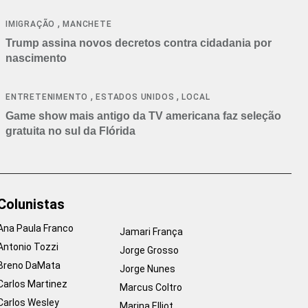
cancelamentos
,
IMIGRAÇÃO
MANCHETE
Trump assina novos decretos contra cidadania por
nascimento
,
,
ENTRETENIMENTO
ESTADOS UNIDOS
LOCAL
Game show mais antigo da TV americana faz seleção
gratuita no sul da Flórida
Colunistas
Ana Paula Franco
Jamari França
Antonio Tozzi
Jorge Grosso
Breno DaMata
Jorge Nunes
Carlos Martinez
Marcus Coltro
Carlos Wesley
Marina Elliot