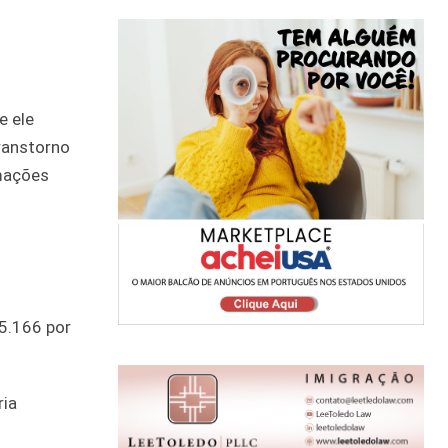
e ele
ranstorno
rmações
55.166 por
ria