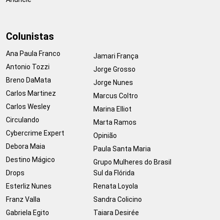
Colunistas
Ana Paula Franco
Jamari França
Antonio Tozzi
Jorge Grosso
Breno DaMata
Jorge Nunes
Carlos Martinez
Marcus Coltro
Carlos Wesley
Marina Elliot
Circulando
Marta Ramos
Cybercrime Expert
Opinião
Debora Maia
Paula Santa Maria
Destino Mágico
Grupo Mulheres do Brasil
Drops
Sul da Flórida
Esterliz Nunes
Renata Loyola
Franz Valla
Sandra Colicino
Gabriela Egito
Taiara Desirée