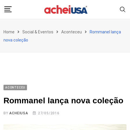
Skip
to
content
Home
Social & Eventos
Aconteceu
Rommanel lança
nova coleção
ACONTECEU
Rommanel lança nova coleção
BY
ACHEIUSA
27/05/2016