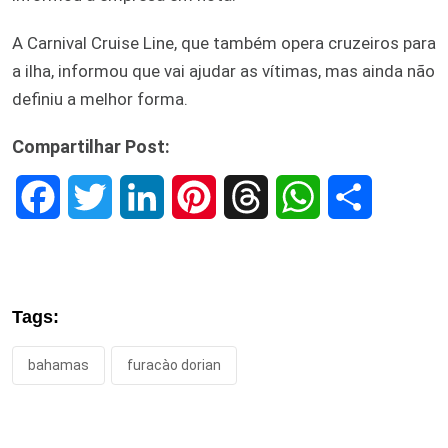
A Carnival Cruise Line, que também opera cruzeiros para
a ilha, informou que vai ajudar as vítimas, mas ainda não
definiu a melhor forma.
Compartilhar Post:
F
T
L
P
T
W
S
a
w
i
i
h
h
h
c
i
n
n
r
a
a
Tags:
e
t
k
t
e
t
r
bahamas
furacào dorian
b
t
e
e
a
s
e
o
e
d
r
d
A