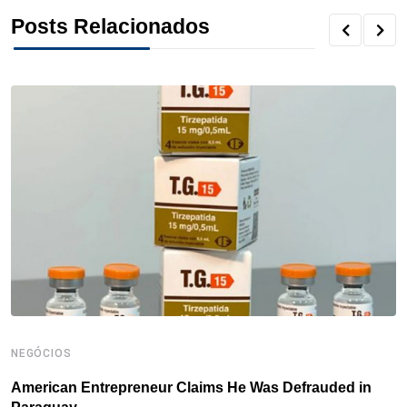
o
r
I
e
s
p
Posts Relacionados
k
n
s
p
t
NEGÓCIOS
N
American Entrepreneur Claims He Was Defrauded in
D