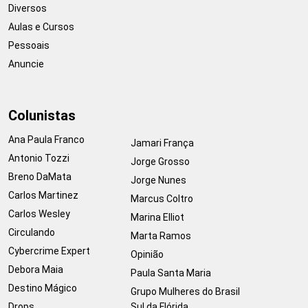
Diversos
Aulas e Cursos
Pessoais
Anuncie
Colunistas
Ana Paula Franco
Jamari França
Antonio Tozzi
Jorge Grosso
Breno DaMata
Jorge Nunes
Carlos Martinez
Marcus Coltro
Carlos Wesley
Marina Elliot
Circulando
Marta Ramos
Cybercrime Expert
Opinião
Debora Maia
Paula Santa Maria
Destino Mágico
Grupo Mulheres do Brasil
Drops
Sul da Flórida