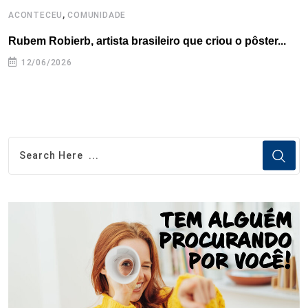
,
ACONTECEU
COMUNIDADE
A
Rubem Robierb, artista brasileiro que criou o pôster...
L
A
12/06/2026