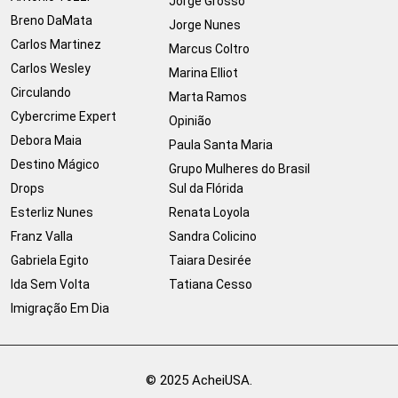
Jorge Grosso
Breno DaMata
Jorge Nunes
Carlos Martinez
Marcus Coltro
Carlos Wesley
Marina Elliot
Circulando
Marta Ramos
Cybercrime Expert
Opinião
Debora Maia
Paula Santa Maria
Destino Mágico
Grupo Mulheres do Brasil
Drops
Sul da Flórida
Esterliz Nunes
Renata Loyola
Franz Valla
Sandra Colicino
Gabriela Egito
Taiara Desirée
Ida Sem Volta
Tatiana Cesso
Imigração Em Dia
© 2025 AcheiUSA.