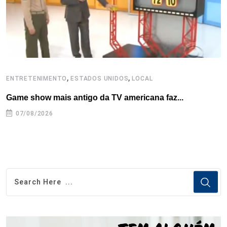
t
,
,
ENTRETENIMENTO
ESTADOS UNIDOS
LOCAL
E
Game show mais antigo da TV americana faz...
D
07/08/2026