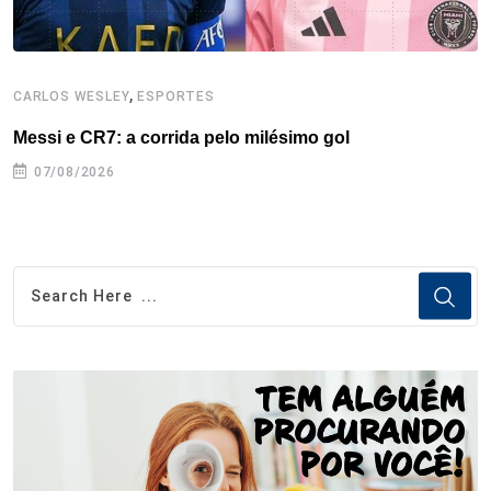
,
CARLOS WESLEY
ESPORTES
C
Messi e CR7: a corrida pelo milésimo gol
C
07/08/2026