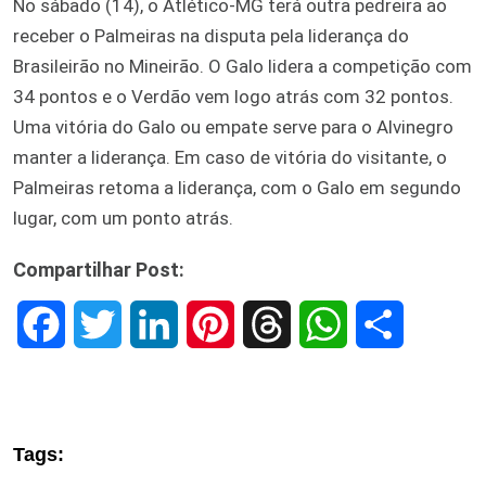
No sábado (14), o Atlético-MG terá outra pedreira ao
receber o Palmeiras na disputa pela liderança do
Brasileirão no Mineirão. O Galo lidera a competição com
34 pontos e o Verdão vem logo atrás com 32 pontos.
Uma vitória do Galo ou empate serve para o Alvinegro
manter a liderança. Em caso de vitória do visitante, o
Palmeiras retoma a liderança, com o Galo em segundo
lugar, com um ponto atrás.
Compartilhar Post:
F
T
L
P
T
W
S
a
w
i
i
h
h
h
c
i
n
n
r
a
a
Tags:
e
t
k
t
e
t
r