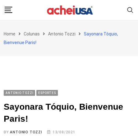
Skip
to
content
Home
Colunas
Antonio Tozzi
Sayonara Tóquio,
Bienvenue Paris!
ANTONIO TOZZI
ESPORTES
Sayonara Tóquio, Bienvenue
Paris!
BY
ANTONIO TOZZI
13/08/2021