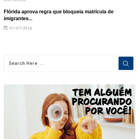
Flórida aprova regra que bloqueia matrícula de
A
imigrantes...
01/07/2026