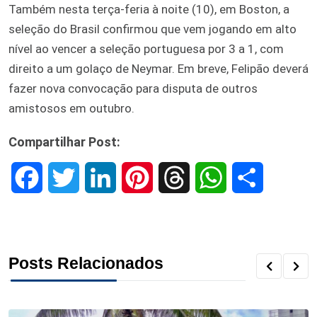
Também nesta terça-feria à noite (10), em Boston, a
seleção do Brasil confirmou que vem jogando em alto
nível ao vencer a seleção portuguesa por 3 a 1, com
direito a um golaço de Neymar. Em breve, Felipão deverá
fazer nova convocação para disputa de outros
amistosos em outubro.
Compartilhar Post:
F
T
L
P
T
W
S
a
w
i
i
h
h
h
c
i
n
n
r
a
a
Posts Relacionados
e
t
k
t
e
t
r
b
t
e
e
a
s
e