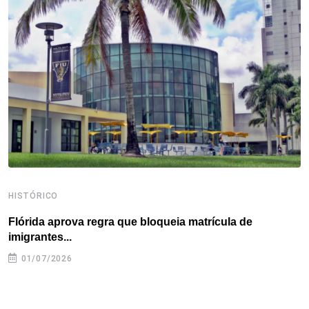
o
e
d
r
d
A
o
r
I
e
s
p
k
n
s
p
t
HISTÓRICO
H
Flórida aprova regra que bloqueia matrícula de
A
imigrantes...
01/07/2026