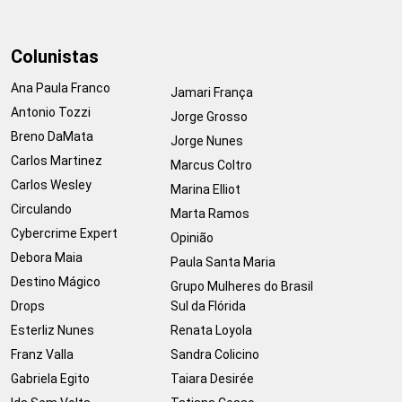
Colunistas
Ana Paula Franco
Jamari França
Antonio Tozzi
Jorge Grosso
Breno DaMata
Jorge Nunes
Carlos Martinez
Marcus Coltro
Carlos Wesley
Marina Elliot
Circulando
Marta Ramos
Cybercrime Expert
Opinião
Debora Maia
Paula Santa Maria
Destino Mágico
Grupo Mulheres do Brasil
Drops
Sul da Flórida
Esterliz Nunes
Renata Loyola
Franz Valla
Sandra Colicino
Gabriela Egito
Taiara Desirée