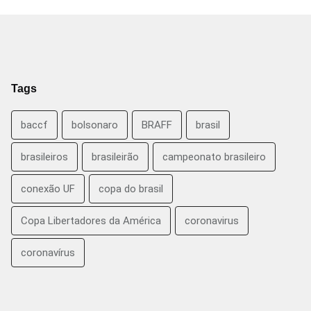
Tags
baccf
bolsonaro
BRAFF
brasil
brasileiros
brasileirão
campeonato brasileiro
conexão UF
copa do brasil
Copa Libertadores da América
coronavirus
coronavírus