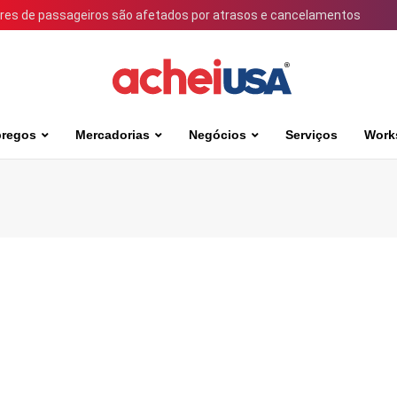
ares de passageiros são afetados por atrasos e cancelamentos
regos
Mercadorias
Negócios
Serviços
Work