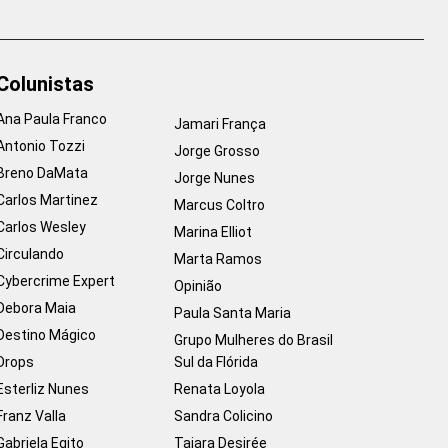
Colunistas
Ana Paula Franco
Jamari França
Antonio Tozzi
Jorge Grosso
Breno DaMata
Jorge Nunes
Carlos Martinez
Marcus Coltro
Carlos Wesley
Marina Elliot
Circulando
Marta Ramos
Cybercrime Expert
Opinião
Debora Maia
Paula Santa Maria
Destino Mágico
Grupo Mulheres do Brasil
Drops
Sul da Flórida
Esterliz Nunes
Renata Loyola
Franz Valla
Sandra Colicino
Gabriela Egito
Taiara Desirée