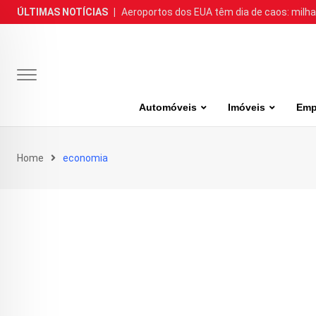
Skip
ÚLTIMAS NOTÍCIAS
|
Aeroportos dos EUA têm dia de caos: milh
to
content
Automóveis
Imóveis
Emp
Home
economia