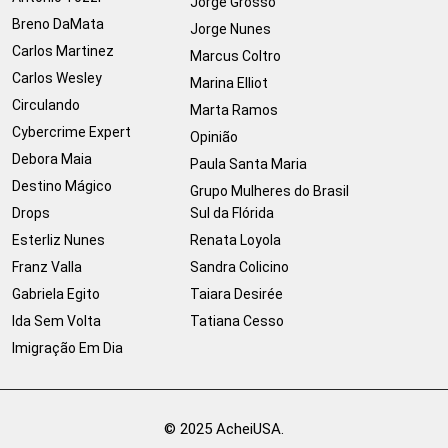
Jorge Grosso
Breno DaMata
Jorge Nunes
Carlos Martinez
Marcus Coltro
Carlos Wesley
Marina Elliot
Circulando
Marta Ramos
Cybercrime Expert
Opinião
Debora Maia
Paula Santa Maria
Destino Mágico
Grupo Mulheres do Brasil
Drops
Sul da Flórida
Esterliz Nunes
Renata Loyola
Franz Valla
Sandra Colicino
Gabriela Egito
Taiara Desirée
Ida Sem Volta
Tatiana Cesso
Imigração Em Dia
© 2025 AcheiUSA.