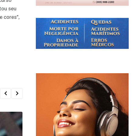
curso
ntou seu
e cores”,