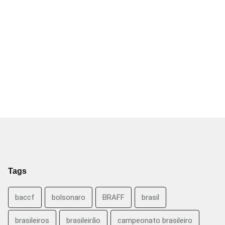
Tags
baccf
bolsonaro
BRAFF
brasil
brasileiros
brasileirão
campeonato brasileiro