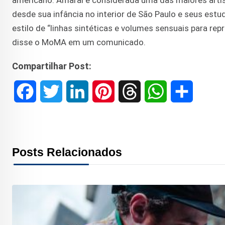
americano. Amaral é considerada uma das maiores artist
desde sua infância no interior de São Paulo e seus estu
estilo de “linhas sintéticas e volumes sensuais para re
disse o MoMA em um comunicado.
Compartilhar Post:
F
T
L
P
T
W
S
a
w
i
i
h
h
h
c
i
n
n
r
a
a
Posts Relacionados
e
t
k
t
e
t
r
b
t
e
e
a
s
e
o
e
d
r
d
A
o
r
I
e
s
p