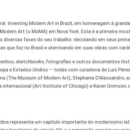
ral: Inventing Modern Art in Brazil, em homenagem à grande
f Modern Art (o MoMA) em Nova York. Esta é a primeira mos
s diversas fases do seu trabalho: decolando em seus prime
s que fez no Brasil e aterrisando em suas obras com carát
senhos, sketchbooks, fotografias e outros documentos hist
ropa e Estados Undios — todas com curadoria de Luis Pére
tina (The Museum of Modern Art), Stephanie D’Alessandro, e
internacional (Art Institute of Chicago) e Karen Grimson, 
a obra representa um capítulo importante do modernismo lat