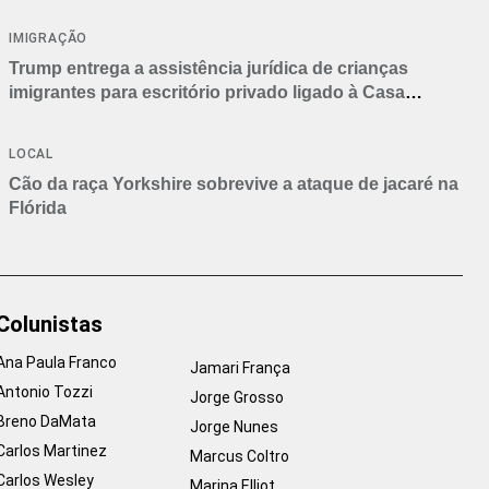
IMIGRAÇÃO
Trump entrega a assistência jurídica de crianças
imigrantes para escritório privado ligado à Casa
Branca
LOCAL
Cão da raça Yorkshire sobrevive a ataque de jacaré na
Flórida
Colunistas
Ana Paula Franco
Jamari França
Antonio Tozzi
Jorge Grosso
Breno DaMata
Jorge Nunes
Carlos Martinez
Marcus Coltro
Carlos Wesley
Marina Elliot