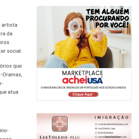
 artista
tra da
iros
er social.
órios que
z-Oramas,
x-
que atua
ino-