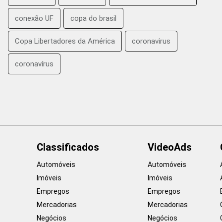
conexão UF
copa do brasil
Copa Libertadores da América
coronavirus
coronavírus
Classificados
VideoAds
Automóveis
Automóveis
Imóveis
Imóveis
Empregos
Empregos
Mercadorias
Mercadorias
Negócios
Negócios