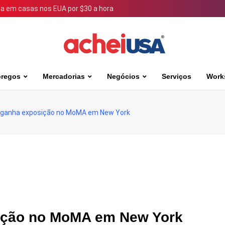
 em casas nos EUA por $30 a hora
regos
Mercadorias
Negócios
Serviços
Work
l ganha exposição no MoMA em New York
sição no MoMA em New York