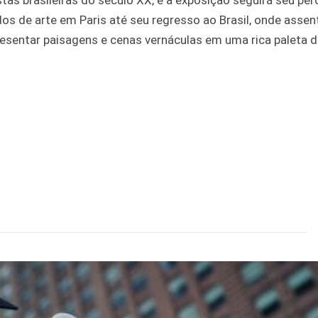
as brasileiras do século XX, e a exposição seguirá seu per
dos de arte em Paris até seu regresso ao Brasil, onde asse
presentar paisagens e cenas vernáculas em uma rica paleta d