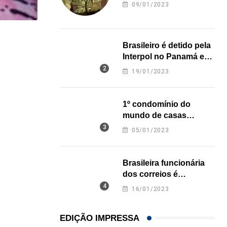
revela onde deixou o
09/01/2023
corpo
,
ARTES PLÁSTICAS
LOCAL
Brasileiro é detido pela
Interpol no Panamá e
Brasileira formada em universidade dos EUA conqu
pode pegar prisão
19/01/2023
06/05/2026
perpétua nos EUA
1º condomínio do
mundo de casas
impressas em 3D é
05/01/2023
inaugurado no Texas
Brasileira funcionária
dos correios é
assassinada a facadas
16/01/2023
na Califórnia
EDIÇÃO IMPRESSA