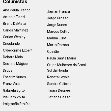
Colunistas
Ana Paula Franco
Jamari França
Antonio Tozzi
Jorge Grosso
Breno DaMata
Jorge Nunes
Carlos Martinez
Marcus Coltro
Carlos Wesley
Marina Elliot
Circulando
Marta Ramos
Cybercrime Expert
Opinião
Debora Maia
Paula Santa Maria
Destino Mágico
Grupo Mulheres do Brasil
Drops
Sul da Flórida
Esterliz Nunes
Renata Loyola
Franz Valla
Sandra Colicino
Gabriela Egito
Taiara Desirée
Ida Sem Volta
Tatiana Cesso
Imigração Em Dia