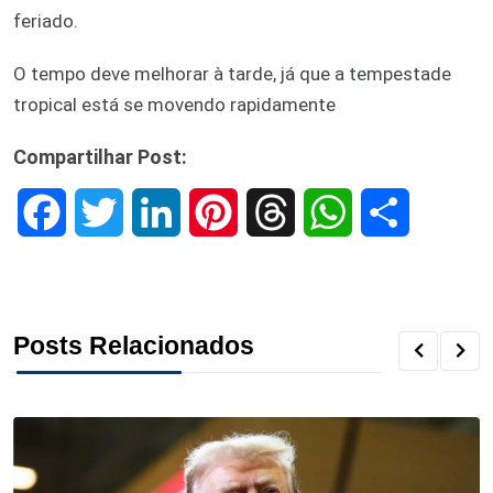
feriado.
O tempo deve melhorar à tarde, já que a tempestade
tropical está se movendo rapidamente
Compartilhar Post:
F
T
L
P
T
W
S
a
w
i
i
h
h
h
c
i
n
n
r
a
a
Posts Relacionados
e
t
k
t
e
t
r
b
t
e
e
a
s
e
o
e
d
r
d
A