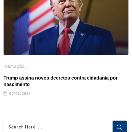
o
r
I
e
s
p
k
n
s
p
t
,
IMIGRAÇÃO
E
Trump assina novos decretos contra cidadania por
C
nascimento
e
07/08/2026