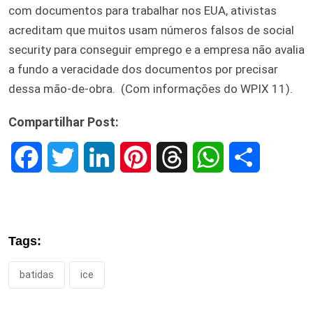
com documentos para trabalhar nos EUA, ativistas
acreditam que muitos usam números falsos de social
security para conseguir emprego e a empresa não avalia
a fundo a veracidade dos documentos por precisar
dessa mão-de-obra. (Com informações do WPIX 11).
Compartilhar Post:
F
T
L
P
T
W
S
a
w
i
i
h
h
h
c
i
n
n
r
a
a
Tags:
e
t
k
t
e
t
r
batidas
ice
b
t
e
e
a
s
e
o
e
d
r
d
A