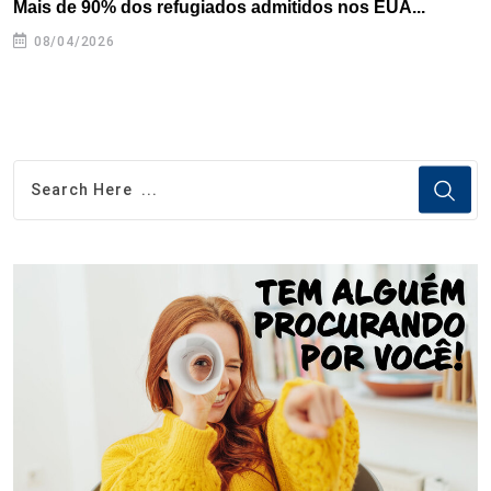
Mais de 90% dos refugiados admitidos nos EUA...
H
08/04/2026