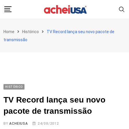
Skip
to
content
Home
Histórico
TV Record lança seu novo pacote de
transmissão
HISTÓRICO
TV Record lança seu novo
pacote de transmissão
BY
ACHEIUSA
24/08/2012