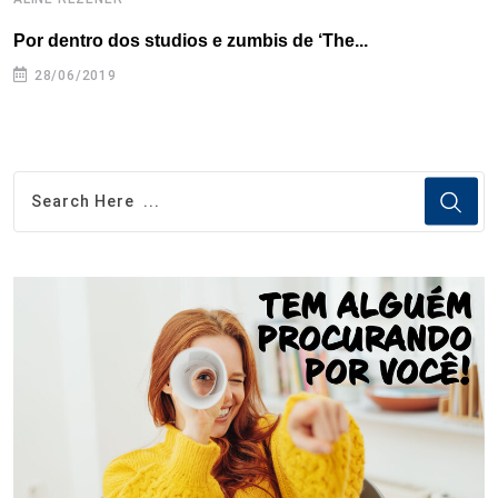
Por dentro dos studios e zumbis de ‘The...
C
28/06/2019