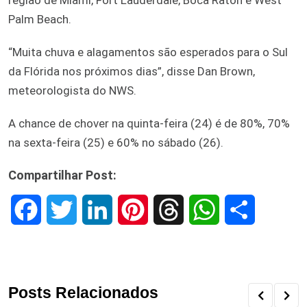
Palm Beach.
“Muita chuva e alagamentos são esperados para o Sul
da Flórida nos próximos dias”, disse Dan Brown,
meteorologista do NWS.
A chance de chover na quinta-feira (24) é de 80%, 70%
na sexta-feira (25) e 60% no sábado (26).
Compartilhar Post:
F
T
L
P
T
W
S
a
w
i
i
h
h
h
c
i
n
n
r
a
a
Posts Relacionados
e
t
k
t
e
t
r