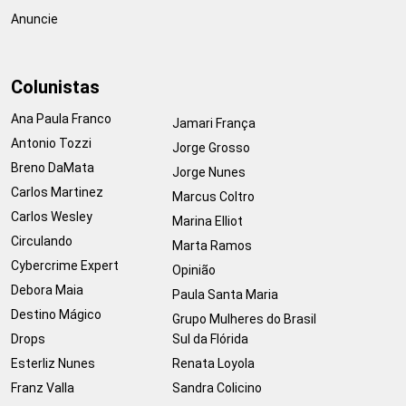
Anuncie
Colunistas
Ana Paula Franco
Jamari França
Antonio Tozzi
Jorge Grosso
Breno DaMata
Jorge Nunes
Carlos Martinez
Marcus Coltro
Carlos Wesley
Marina Elliot
Circulando
Marta Ramos
Cybercrime Expert
Opinião
Debora Maia
Paula Santa Maria
Destino Mágico
Grupo Mulheres do Brasil
Drops
Sul da Flórida
Esterliz Nunes
Renata Loyola
Franz Valla
Sandra Colicino