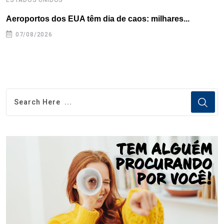
Aeroportos dos EUA têm dia de caos: milhares...
G
07/08/2026