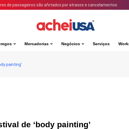
ares de passageiros são afetados por atrasos e cancelamentos
regos
Mercadorias
Negócios
Serviços
Work
ody painting’
stival de ‘body painting’